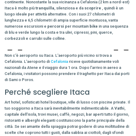
continente. Nonostante la sua vicinanza a Cefalonia (2 km a nord-est)
Itaca è molto più
tranquilla
, silenziosa e da
scoprire
, quindi è un
luogo ideale per attività alternative. Con i suoi 27 chilometri di
lunghezza e 6,5 chilometri di ampia superficie montuosa, vanta
numerose escursioni e
percorsi
per mountain
bike
in una sequenza
di blu e verde lungo la costa e tra ulivi, cipressi, pini, querce,
corbezzoli e carrubi sulle colline.
Non c'è aeroporto su Itaca. L'aeroporto più vicino si trova a
Cefalonia. L'aeroporto di
Cefalonia
riceve quotidianamente voli
nazionali da Atene e il viaggio dura 1 ora. Dopo l'arrivo in aereo a
Cefalonia, i visitatori possono prendere il traghetto per Itaca dai porti
di Sami o Poros.
Perché scegliere Itaca
Art hotel, sofisticati hotel boutique, ville di lusso con piscine private. Il
tuo soggiorno a Itaca sarà inevitabilmente indimenticabile. A
Vathi
,
capitale dell'isola, trovi musei, caffè, negozi, bar aperti tutto il giorno,
ristoranti e alberghi eleganti costituiscono la parte principale della
città. Se sei amante della spiaggia potrai godere di una moltitudine di
scelte che coprono tutti i gusti, dalla sabbia ai ciottoli, dagli sfondi