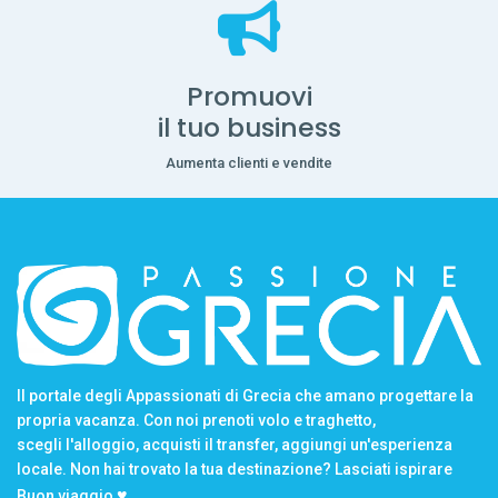
Promuovi
il tuo business
Aumenta clienti e vendite
Il portale degli Appassionati di Grecia che amano progettare la
propria vacanza. Con noi prenoti volo e traghetto,
scegli l'alloggio, acquisti il transfer, aggiungi un'esperienza
locale. Non hai trovato la tua destinazione? Lasciati ispirare
♥
Buon viaggio