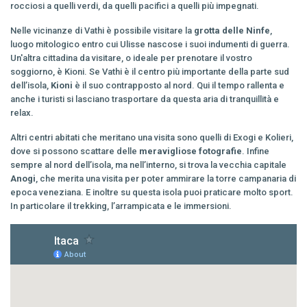
rocciosi a quelli verdi, da quelli pacifici a quelli più impegnati.
Nelle vicinanze di Vathi è possibile visitare la
grotta delle Ninfe
,
luogo mitologico entro cui Ulisse nascose i suoi indumenti di guerra.
Un'altra cittadina da visitare, o ideale per prenotare il vostro
soggiorno, è Kioni. Se Vathi è il centro più importante della parte sud
dell’isola,
Kioni
è il suo contrapposto al nord. Qui il tempo rallenta e
anche i turisti si lasciano trasportare da questa aria di tranquillità e
relax.
Altri centri abitati che meritano una visita sono quelli di Exogi e Kolieri,
dove si possono scattare delle
meravigliose fotografie
. Infine
sempre al nord dell’isola, ma nell’interno, si trova la vecchia capitale
Anogi
, che merita una visita per poter ammirare la torre campanaria di
epoca veneziana. E inoltre su questa isola puoi praticare molto sport.
In particolare il trekking, l’arrampicata e le immersioni.