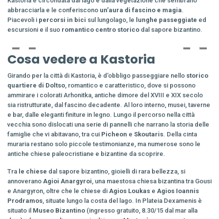
Kastoria è circondata dal lago e dalla vegetazione che sembrano
abbracciarla e le conferiscono
un’aura di fascino e magia
.
Piacevoli i
percorsi in bici
sul lungolago, le
lunghe passeggiate
ed
escursioni e il suo
romantico centro storico
dal sapore bizantino.
Cosa vedere a Kastoria
Girando per la città di Kastoria, è d’obbligo passeggiare nello
storico
quartiere di Doltso
, romantico e caratteristico, dove si possono
ammirare i colorati Arhonitka, antiche dimore del XVIII e XIX secolo
sia ristrutturate, dal fascino decadente. Al loro interno, musei, taverne
e bar, dalle eleganti finiture in legno. Lungo il percorso nella città
vecchia sono dislocati una serie di pannelli che narrano la storia delle
famiglie che vi abitavano, tra cui
Picheon
e
Skoutaris
. Della cinta
muraria restano solo piccole testimonianze, ma numerose sono le
antiche chiese paleocristiane e bizantine da scoprire.
Tra
le chiese
dal sapore bizantino, gioielli di rara bellezza, si
annoverano
Agioi Anargyroi
, una maestosa chiesa bizantina tra Gousi
e Anargyron, oltre che le chiese di
Agios Loukas
e
Agios Ioannis
Prodramos
, situate lungo la costa del lago. In Plateia Dexamenis è
situato il
Museo Bizantino
(ingresso gratuito, 8.30/15 dal mar alla