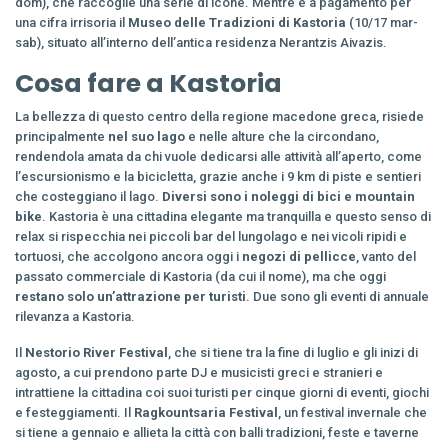
dom), che raccoglie una serie di icone. Mentre è a pagamento per
una cifra irrisoria il
Museo delle Tradizioni di Kastoria
(10/17 mar-
sab), situato all’interno dell’antica residenza Nerantzis Aivazis.
Cosa fare a Kastoria
La bellezza di questo centro della regione macedone greca, risiede
principalmente
nel suo lago
e nelle alture che la circondano,
rendendola amata da chi vuole dedicarsi alle attività all’aperto, come
l’escursionismo e la bicicletta, grazie anche i 9 km di piste e sentieri
che costeggiano il lago.
Diversi sono i noleggi di bici e mountain
bike
. Kastoria è una cittadina elegante ma tranquilla e questo senso di
relax si rispecchia nei piccoli bar del lungolago e nei vicoli ripidi e
tortuosi, che accolgono ancora oggi i
negozi di pellicce
, vanto del
passato commerciale di Kastoria (da cui il nome), ma che oggi
restano solo un’attrazione per turisti
. Due sono gli eventi di annuale
rilevanza a Kastoria.
Il
Nestorio River Festival
, che si tiene tra la fine di luglio e gli inizi di
agosto, a cui prendono parte DJ e musicisti greci e stranieri e
intrattiene la cittadina coi suoi turisti per cinque giorni di eventi, giochi
e festeggiamenti. Il
Ragkountsaria Festival
, un festival invernale che
si tiene a gennaio e allieta la città con balli tradizioni, feste e taverne