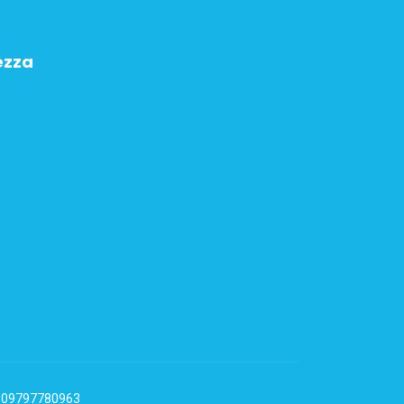
ezza
VA: 09797780963