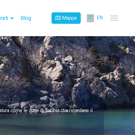
IT
EN
orti
Blog
Mappe
natura come le dune di sabbia che ricordano il