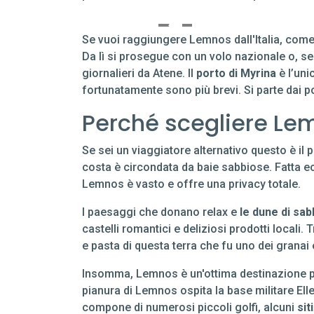
Se vuoi raggiungere Lemnos dall'Italia, come p
Da lì si prosegue con un volo nazionale o, s
giornalieri da Atene. Il
porto di Myrina
è l’unic
fortunatamente sono più brevi. Si parte dai por
Perché scegliere Le
Se sei un viaggiatore alternativo questo è il
costa è circondata da baie sabbiose. Fatta ec
Lemnos è vasto e offre una privacy totale.
I paesaggi che donano relax e
le dune di sab
castelli romantici e deliziosi prodotti locali.
e pasta di questa terra che fu uno dei granai
Insomma, Lemnos è un'ottima destinazione per
pianura di Lemnos ospita la base militare Elleni
compone di numerosi piccoli golfi, alcuni
sit