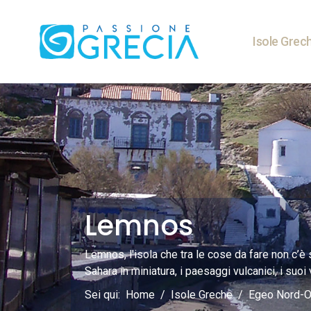
Isole Grec
Lemnos
Lemnos, l'isola che tra le cose da fare non c’è 
Sahara in miniatura, i paesaggi vulcanici, i suoi v
Sei qui:
Home
Isole Greche
Egeo Nord-O