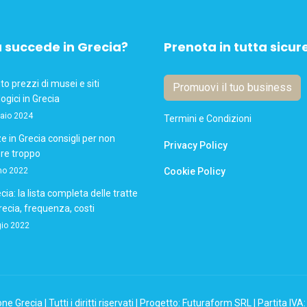
 succede in Grecia?
Prenota in tutta sicur
 prezzi di musei e siti
Promuovi il tuo business
ogici in Grecia
aio 2024
Termini e Condizioni
 in Grecia consigli per non
Privacy Policy
re troppo
no 2022
Cookie Policy
cia: la lista completa delle tratte
Grecia, frequenza, costi
io 2022
e Grecia | Tutti i diritti riservati | Progetto: Futuraform SRL | Partita I