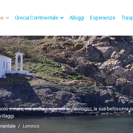
he
Grecia Continentale
Alloggi
Esperienze
Trasp
solo il mare, ma anche i suoi siti archeologici, la sua bellissima 
illaggi.
rientale
Lemnos