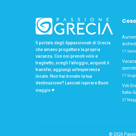
Cosa
Aumento
Il portale degli Appassionati di Grecia
archeol
che amano progettare la propria
17 Genn
vacanza. Con noi prenoti volo e
Vacanze
traghetto, scegli l'alloggio, acquisti il
spende
transfer, aggiungi un'esperienza
17 Giug
locale. Non hai trovato la tua
destinazione? Lasciati ispirare Buon
Voli Gre
♥
viaggio
Italia-
27 Magg
© 2026 Passion