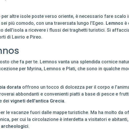
er altre isole poste verso oriente, è necessario fare scalo in
e sei più comodo, con una traversata lungo l’Egeo.
Lemnos
è 
o dell’isola a ricevere i flussi dei traghetti turistici. Si affacc
ti di Lavrio e Pireo.
mnos
 posto che fa per te. Lemnos vanta una splendida cornice natu
cezione per Myrina, Lemnos e Plati, che sono in qualche modo 
bia dorata
offrono un tocco di dolcezza per il corpo e l'anima.
 Troverai abbondanti e convenienti piatti a base di pesce e frut
 e dei
vigneti dell'antica Grecia
.
 le vacanze fuori dalle mappe turistiche. Ma ha molto da offr
ca, per cui la circolazione è interdetta a visitatori e abitanti,
i archeologici
.