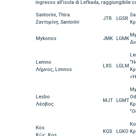
ingresso all'isola di Lefkada, raggiungibile c
Santorini, Thira
Sa
JTR
LGSR
Σαντορίνη, Santoríni
Κρ
My
Mykonos
JMK
LGMK
Δι
Le
Lemno
"H
LXS
LGLM
Λήμνος, Limnos
Κρ
«Ή
My
Lesbo
Od
MJT
LGMT
Λέσβος
Κρ
"Ο
Ko
Kos
KGS
LGKO
Κρ
Κῶς, Kos