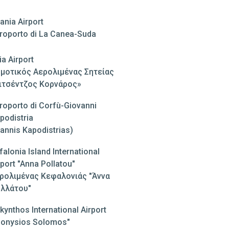
ania Airport
roporto di La Canea-Suda
ia Airport
μοτικός Αερολιμένας Σητείας
ιτσέντζος Κορνάρος»
roporto di Corfù-Giovanni
podistria
oannis Kapodistrias)
falonia Island International
rport "Anna Pollatou"
ρολιμένας Κεφαλονιάς "Άννα
λλάτου"
kynthos International Airport
ionysios Solomos"