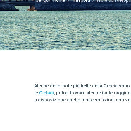
Sei qui:
Home
Trasporti
Isole con aeropo
Alcune delle isole più belle della Grecia sono
le
Cicladi
, potrai trovare alcune isole raggiung
a
disposizione anche molte soluzioni con
vo