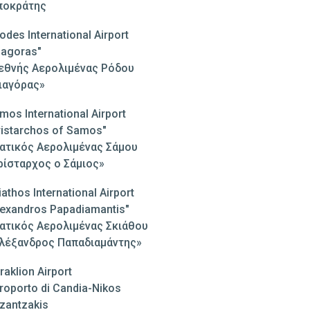
ποκράτης
odes International Airport
iagoras"
εθνής Αερολιμένας Ρόδου
ιαγόρας»
mos International Airport
ristarchos of Samos"
ατικός Αερολιμένας Σάμου
ρίσταρχος ο Σάμιος»
iathos International Airport
lexandros Papadiamantis"
ατικός Αερολιμένας Σκιάθου
λέξανδρος Παπαδιαμάντης»
raklion Airport
roporto di Candia-Nikos
zantzakis