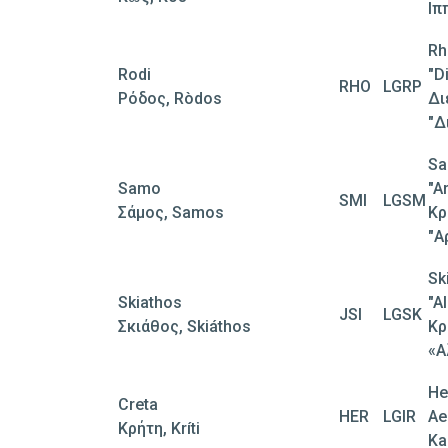
Ιπ
Rh
Rodi
"D
RHO
LGRP
Ρόδος, Ròdos
Δι
"Δ
Sa
Samo
"A
SMI
LGSM
Σάμος, Samos
Κρ
"Α
Sk
Skiathos
"A
JSI
LGSK
Σκιάθος, Skiáthos
Κρ
«Α
He
Creta
HER
LGIR
Ae
Κρήτη, Kríti
Ka