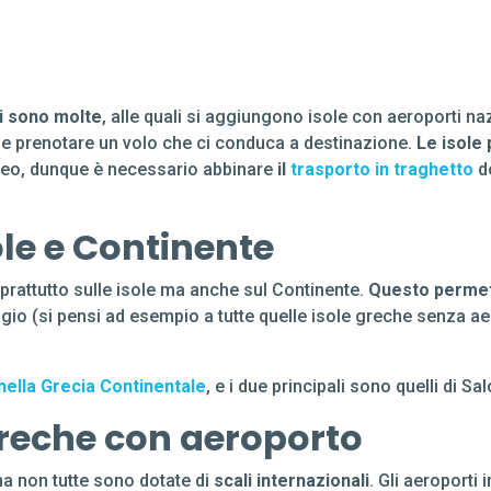
li sono molte
, alle quali si aggiungono isole con aeroporti nazi
le prenotare un volo che ci conduca a destinazione.
Le isole 
eo, dunque è necessario abbinare
il
trasporto in traghetto
do
ole e Continente
 soprattutto sulle isole ma anche sul Continente.
Questo permet
gio (si pensi ad esempio a tutte quelle isole greche senza ae
nella Grecia Continentale
, e i due principali sono quelli di S
greche con aeroporto
a non tutte sono dotate di
scali internazionali
. Gli aeroporti