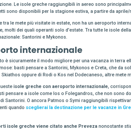
zione. Le isole greche raggiungibili in aereo sono principalm
etti sono disponibili per la stagione estiva, a partire da april
tra le mete più visitate in estate, non ha un aeroporto inter
 molti dei quali operanti solo d'estate. Tra tutte le isole dell
rnazionale: Santorini e Mykonos.
orto internazionale
o è sicuramente il modo migliore per una vacanza in terra ell
ose: basti pensare a Santorini, Mykonos e Creta, che da sole 
i Skiathos oppure di Rodi o Kos nel Dodecaneso, altre mete m
Queste
isole greche con aeroporto internazionale
, corrispo
asti pensare a isole come Ios o Folegandros, che non sono d
o di Santorini. O ancora Patmos o Symi raggiungibili rispettiva
menti quando
sceglierai la destinazione per le vacanze in Gre
rti isole greche viene citato anche Preveza
nonostante stia