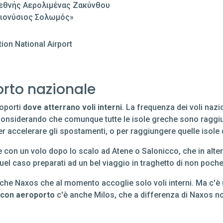
εθνής Αερολιμένας Ζακύνθου
ιονύσιος Σολωμός»
tion National Airport
orto nazionale
roporti
dove atterrano voli interni
. La frequenza dei voli naz
 Considerando che comunque tutte le isole greche sono raggiu
per accelerare gli spostamenti, o per raggiungere quelle isole
le con un volo dopo lo scalo ad Atene o Salonicco, che in alte
uel caso preparati ad un bel viaggio in traghetto di non poche
nche Naxos che al momento accoglie solo voli interni. Ma c'è u
con aeroporto
c'è anche Milos, che a differenza di Naxos non