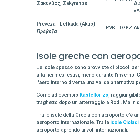
Ζάκυνθος, Zakynthos
Δι
«Δ
Preveza - Lefkada (Aktio)
PVK
LGPZ
Ak
Πρέβεζα
Isole greche con aerop
Le isole spesso sono provviste di piccoli ae
alta nei mesi estivi, meno durante l'inverno.
l'aero interno diventa una valida alternativa 
Come ad esempio
Kastellorizo
, raggiungibi
traghetto dopo un atterraggio a Rodi. Ma in q
Tra le isole della Grecia con aeroporto c'è a
aeroporto internazionale. Tra le
isole Cicladi
aeroporto aprendo ai voli internazionali.