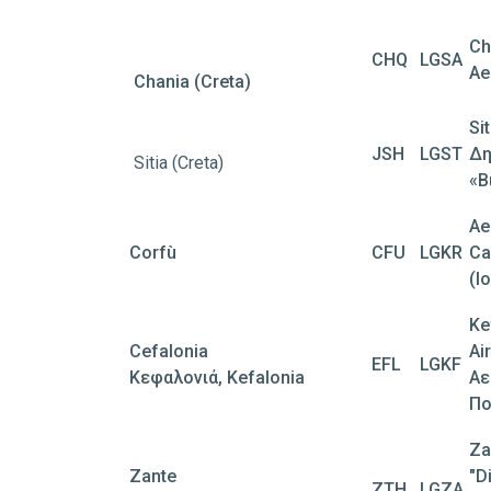
Ch
CHQ
LGSA
Ae
Chania (Creta)
Sit
JSH
LGST
Δη
Sitia (Creta)
«Β
Ae
Corfù
CFU
LGKR
Ca
(I
Ke
Cefalonia
Ai
EFL
LGKF
Κεφαλονιά, Kefalonia
Αε
Πο
Za
Zante
"D
ZTH
LGZA