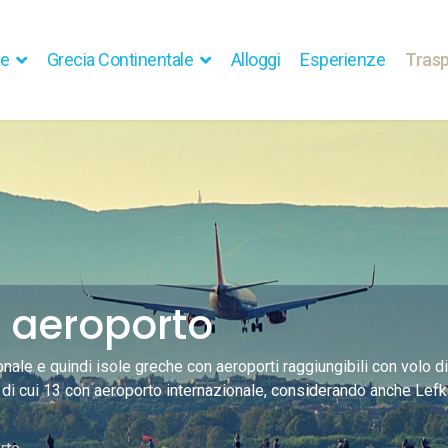
he
Grecia Continentale
Alloggi
Esperienze
Trasp
n aeroporto
ionale e quindi isole greche con aeroporti raggiungibili con volo d
 di cui 13 con aeroporto internazionale, considerando anche Lefka