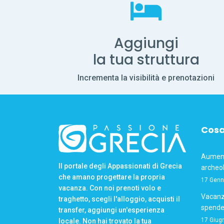
Aggiungi
la tua struttura
Incrementa la visibilità e prenotazioni
Cosa
Aumento
Il portale degli Appassionati di Grecia
archeol
che amano progettare la propria
17 Genn
vacanza. Con noi prenoti volo e
Vacanze
traghetto, scegli l'alloggio, acquisti il
spende
transfer, aggiungi un'esperienza
17 Giug
locale. Non hai trovato la tua