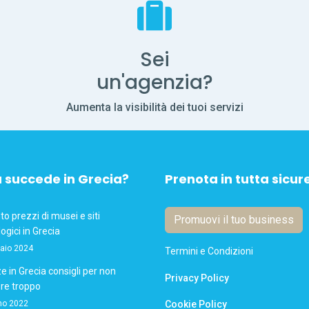
Sei
un'agenzia?
Aumenta la visibilità dei tuoi servizi
 succede in Grecia?
Prenota in tutta sicur
 prezzi di musei e siti
Promuovi il tuo business
ogici in Grecia
aio 2024
Termini e Condizioni
 in Grecia consigli per non
Privacy Policy
re troppo
no 2022
Cookie Policy