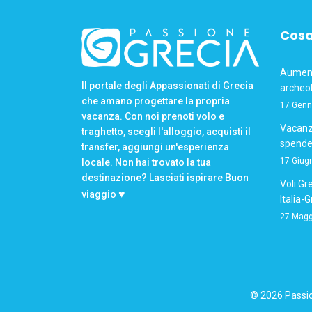
Cosa
Aumento
Il portale degli Appassionati di Grecia
archeol
che amano progettare la propria
17 Genn
vacanza. Con noi prenoti volo e
Vacanze
traghetto, scegli l'alloggio, acquisti il
spende
transfer, aggiungi un'esperienza
17 Giug
locale. Non hai trovato la tua
destinazione? Lasciati ispirare Buon
Voli Gre
♥
viaggio
Italia-
27 Magg
© 2026 Passion