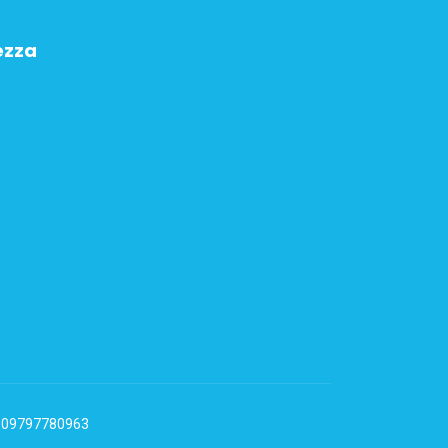
ezza
VA: 09797780963