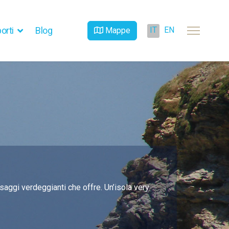
IT
EN
orti
Blog
Mappe
esaggi verdeggianti che offre. Un’isola very