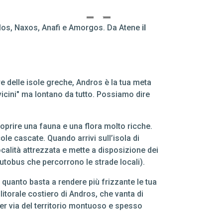
Kimolos, Naxos, Anafi e Amorgos. Da Atene
il
re delle isole greche, Andros è la tua meta
"vicini" ma lontano da tutto. Possiamo dire
coprire una fauna e una flora molto ricche.
le cascate. Quando arrivi sull’isola di
ocalità attrezzata e mette a disposizione dei
 autobus che percorrono le strade locali).
a quanto basta a rendere più frizzante le tua
 litorale costiero di Andros, che vanta di
per via del territorio montuoso e spesso