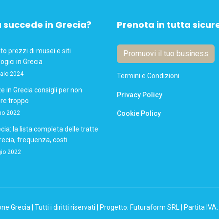
 succede in Grecia?
Prenota in tutta sicur
 prezzi di musei e siti
Promuovi il tuo business
ogici in Grecia
aio 2024
Termini e Condizioni
 in Grecia consigli per non
Privacy Policy
re troppo
no 2022
Cookie Policy
cia: la lista completa delle tratte
Grecia, frequenza, costi
io 2022
e Grecia | Tutti i diritti riservati | Progetto: Futuraform SRL | Partita I