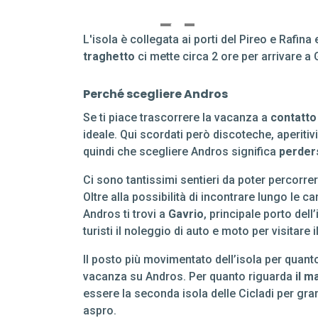
L'isola è collegata ai porti del Pireo e Rafina
traghetto
ci mette circa 2 ore per arrivare a G
Perché scegliere Andros
Se ti piace trascorrere la vacanza a
contatto
ideale. Qui scordati però discoteche, aperitiv
quindi che scegliere Andros significa
perders
Ci sono tantissimi sentieri da poter percorrer
Oltre alla possibilità di incontrare lungo le
Andros ti trovi a
Gavrio
, principale porto del
turisti il noleggio di auto e moto per visitare
Il posto più movimentato dell’isola per quant
vacanza su Andros. Per quanto riguarda
il m
essere la seconda isola delle Cicladi per gra
aspro.