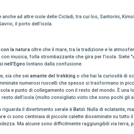
 e anche ad altre isole delle Cicladi, tra cui Ios, Santorini, 
avrio, il porto dell'isola.
 con la natura
oltre che il mare, tra la tradizione e le atmosfe
i con musica, folla strombazzante che gira per l’isola. Siete 
i nell’Egeo
lontano dalla confusione.
e, sia che sei
amante del trekking
o che hai la curiosità di s
 camminate numerosi ruscelli che spesso si trasformano in picco
l’isola e punto di collegamento con il resto del mondo. È una l
 il resto dell’isola (molto consigliato visto che sono pochi gli
o riguarda il divertimento serale è
Batsì
. Nulla di eclatante, m
are
ci sono centinaia di piccole calette disseminate su tutto il
ndezza. Ma alcune sono difficilmente raggiungibili via terra, 