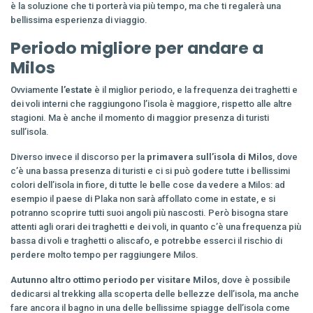
è la soluzione che ti porterà via più tempo, ma che ti regalerà una
bellissima esperienza di viaggio.
Periodo migliore per andare a
Milos
Ovviamente
l’estate
è il miglior periodo, e la frequenza dei traghetti e
dei voli interni che raggiungono l’isola è maggiore, rispetto alle altre
stagioni. Ma è anche il momento di maggior presenza di turisti
sull’isola.
Diverso invece il discorso per la
primavera sull’isola di Milos
, dove
c’è una bassa presenza di turisti e ci si può godere tutte i bellissimi
colori dell’isola in fiore, di tutte le belle cose da vedere a Milos: ad
esempio il paese di Plaka non sarà affollato come in estate, e si
potranno scoprire tutti suoi angoli più nascosti. Però bisogna stare
attenti agli orari dei traghetti e dei voli, in quanto c’è una frequenza più
bassa di voli e traghetti o aliscafo, e potrebbe esserci il rischio di
perdere molto tempo per raggiungere Milos.
Autunno altro ottimo periodo per visitare Milos
, dove è possibile
dedicarsi al trekking alla scoperta delle bellezze dell’isola, ma anche
fare ancora il bagno in una delle bellissime spiagge dell’isola come