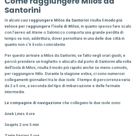
Come raggiungere Milos da
Santorini
In alcuni casi
raggiungere Milos da Santorini
risulta il
modo più
veloce per raggiungere l'isola di Milos
, in quanto spesso fare scalo
con l’aereo ad Atene o Salonicco comporta una grande perdita di
tempo se non, addirittura, dover pernottare in una delle due città in
quanto non c'è il volo coincidente.
Per questo arrivare a Milos da Santorini, se fatto negli orari giusti, e
perciò prendere un traghetto o aliscafo dal porto di Santorini alla volta
dell'isola di Milos, risulta il modo più rapido anche se meno comodo,
per raggiungere Milo. Durante la stagione estiva, ci sono numerosi
collegamenti giornalieri tra le due isole. Il tempo di percorrenza varia
da 2 a 5 ore, a seconda del tipo di imbarcazione e delle fermate
intermedie.
Le compagnie di navigazione
che collegano le due isole sono:
Anek Lines 4 ore
Seajets 2 ore 5 min
Zante Ferries 5 ore