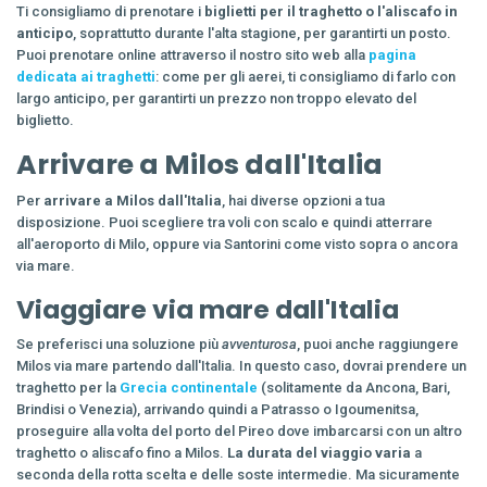
Ti consigliamo di prenotare i
biglietti per il traghetto o l'aliscafo in
anticipo
, soprattutto durante l'alta stagione, per garantirti un posto.
Puoi prenotare online attraverso il nostro sito web alla
pagina
dedicata ai traghetti
: come per gli aerei, ti consigliamo di farlo con
largo anticipo, per garantirti un prezzo non troppo elevato del
biglietto.
Arrivare a Milos dall'Italia
Per
arrivare a Milos dall'Italia
, hai diverse opzioni a tua
disposizione. Puoi scegliere tra voli con scalo e quindi atterrare
all'aeroporto di Milo, oppure via Santorini come visto sopra o ancora
via mare.
Viaggiare via mare dall'Italia
Se preferisci una soluzione più
avventurosa
, puoi anche raggiungere
Milos via mare partendo dall'Italia. In questo caso, dovrai prendere un
traghetto per la
Grecia continentale
(solitamente da Ancona, Bari,
Brindisi o Venezia), arrivando quindi a Patrasso o Igoumenitsa,
proseguire alla volta del porto del Pireo dove imbarcarsi con un altro
traghetto o aliscafo fino a Milos.
La durata del viaggio varia
a
seconda della rotta scelta e delle soste intermedie. Ma sicuramente